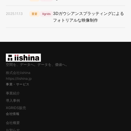
3Dガウシアンスプラッティングによる
2025.11.13
重要
Xgrids
フォトリアルな映像制作
空間を、データへ。データを、価値へ。
株式会社iishina
https://iishina.jp
事業・サービス
事業紹介
導入事例
XGRIDS販売
会社情報
会社概要
お知らせ