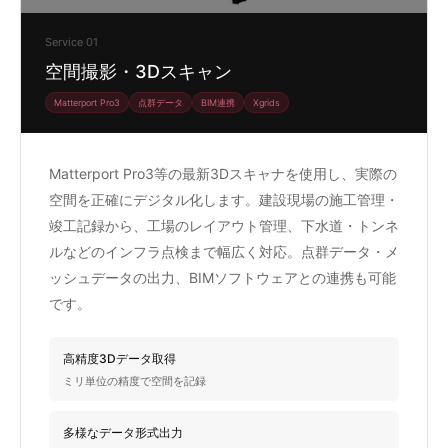
Service 01
空間撮影・3Dスキャン
Matterport Pro3
点群データ
BIM連携
Xgrids
Matterport Pro3等の最新3Dスキャナを使用し、実際の
空間を正確にデジタル化します。建設現場の施工管理・
竣工記録から、工場のレイアウト管理、下水道・トンネ
ルなどのインフラ点検まで幅広く対応。点群データ・メ
ッシュデータの出力、BIMソフトウェアとの連携も可能
です。
高精度3Dデータ取得
ミリ単位の精度で空間を記録
多様なデータ形式出力