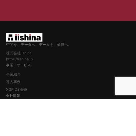
空間を、データへ。データを、価値へ。
株式会社iishina
https://iishina.jp
事業・サービス
事業紹介
導入事例
XGRIDS販売
会社情報
会社概要
お知らせ
お問い合わせ
その他
SkyVR