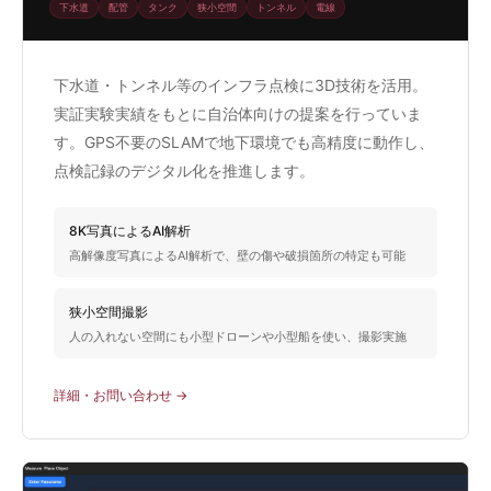
下水道
配管
タンク
狭小空間
トンネル
電線
下水道・トンネル等のインフラ点検に3D技術を活用。
実証実験実績をもとに自治体向けの提案を行っていま
す。GPS不要のSLAMで地下環境でも高精度に動作し、
点検記録のデジタル化を推進します。
8K写真によるAI解析
高解像度写真によるAI解析で、壁の傷や破損箇所の特定も可能
狭小空間撮影
人の入れない空間にも小型ドローンや小型船を使い、撮影実施
詳細・お問い合わせ →