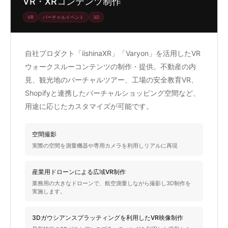
VR・XRコンテンツ制作
VR
バーチャルイベント
3D
自社プロダクト「iishinaXR」「Varyon」を活用したVR
ウォークスルーコンテンツの制作・提供。不動産の内
見、観光地のバーチャルツアー、工場の安全教育VR、
Shopifyと連携したバーチャルショッピング空間など、
用途に応じたカスタマイズが可能です。
空間撮影
実際の空間を測量機器や専用カメラを利用しリアルに再現
産業用ドローンによる広域VR制作
業務用の大きなドローンで、航空測量しながら撮影し3D制作を
実施します。
3Dガウシアンスプラッティングを利用したVR映像制作