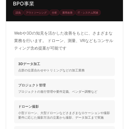
BPO事業
請負
アウトソーシング
分析
運用改善
IT・システム関連
Webや3Dの知見を活かした改善をもとに、さまざまな
業務を行います。 ドローン、測量、VRなどもコンサル
ティング含め提案が可能です
3Dデータ加工
点群の位置合わせやトリミングなどの加工業務
プロジェクト管理
プロジェクトの進行管理や要件定義、ベンダー調整など
ドローン撮影
小型ドローン、大型ドローンなどさまざまなロケーションや撮影
要件に応じた撮影方法の立案から撮影、データ加工まで実施