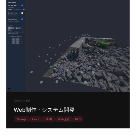
Service 06
Web制作・システム開発
Three.js
React
HTML
Web企画
BPO