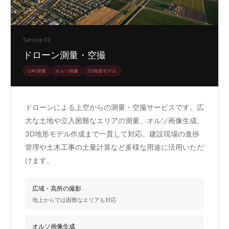
Service 02
ドローン測量・空撮
UAV測量
オルソ画像
3D地形モデル
ドローンによる上空からの測量・空撮サービスです。広
大な土地や立入困難なエリアの測量、オルソ画像生成、
3D地形モデル作成まで一貫して対応。建設現場の進捗
管理や土木工事の土量計算など多様な用途に活用いただ
けます。
広域・高所の撮影
地上からでは困難なエリアも対応
オルソ画像生成