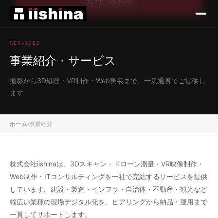
お問い合わせ
SERVICES
事業紹介・サービス
撮影から3D処理・VR制作・Web実装まで、一気通貫でご提供し
ます
ホーム
›
事業紹介
株式会社iishinaは、3Dスキャン・ドローン測量・VR映像制作・
Web制作・ITコンサルティングを一社で完結するサービスを提供
しています。建設・製造・インフラ・自治体・不動産・観光など
幅広い業種の現場デジタル化を、ヒアリングから納品・運用まで
一貫してサポートします。