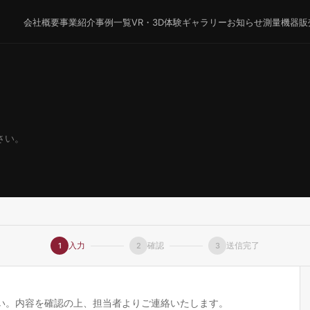
会社概要
事業紹介
事例一覧
VR・3D体験ギャラリー
お知らせ
測量機器販
さい。
入力
確認
送信完了
1
2
3
い。内容を確認の上、担当者よりご連絡いたします。